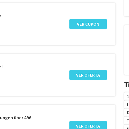
n
VER CUPÓN
el
VER OFERTA
T
1
L
D
lungen über 49€
T
VER OFERTA
K