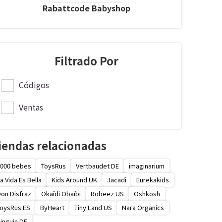
Rabattcode Babyshop
Filtrado Por
Códigos
Ventas
iendas relacionadas
000 bebes
ToysRus
Vertbaudet DE
imaginarium
a Vida Es Bella
Kids Around UK
Jacadi
Eurekakids
on Disfraz
Okaïdi Obaïbi
Robeez US
Oshkosh
oysRus ES
ByHeart
Tiny Land US
Nara Organics
inguin DE