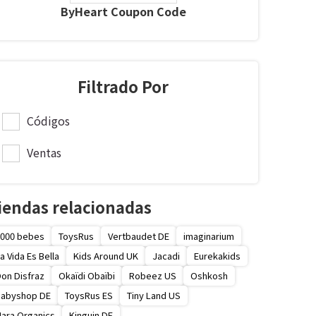
ByHeart Coupon Code
Filtrado Por
Códigos
Ventas
iendas relacionadas
000 bebes
ToysRus
Vertbaudet DE
imaginarium
a Vida Es Bella
Kids Around UK
Jacadi
Eurekakids
on Disfraz
Okaïdi Obaïbi
Robeez US
Oshkosh
Babyshop DE
ToysRus ES
Tiny Land US
ara Organics
Kinguin DE