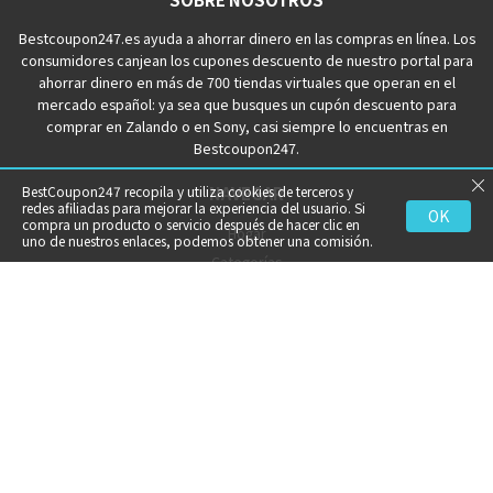
Bestcoupon247.es ayuda a ahorrar dinero en las compras en línea. Los
consumidores canjean los cupones descuento de nuestro portal para
ahorrar dinero en más de 700 tiendas virtuales que operan en el
mercado español: ya sea que busques un cupón descuento para
comprar en Zalando o en Sony, casi siempre lo encuentras en
Bestcoupon247.
NAVEGAR
BestCoupon247 recopila y utiliza cookies de terceros y
redes afiliadas para mejorar la experiencia del usuario. Si
OK
compra un producto o servicio después de hacer clic en
Hogar
uno de nuestros enlaces, podemos obtener una comisión.
Categorías
Historias
ENLACES
Términos de Uso
Política de privacidad
Acerca de nosotros
Contáctanos