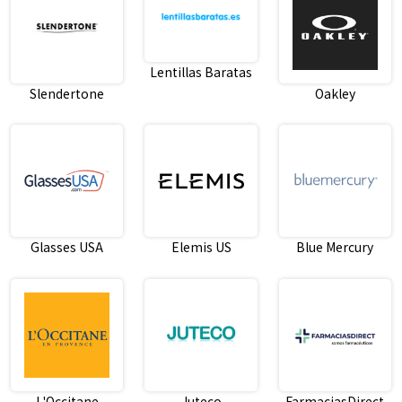
Lentillas Baratas
Slendertone
Oakley
Glasses USA
Elemis US
Blue Mercury
L'Occitane
Juteco
FarmaciasDirect