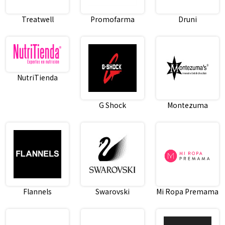
Treatwell
Promofarma
Druni
NutriTienda
G Shock
Montezuma
Flannels
Swarovski
Mi Ropa Premama