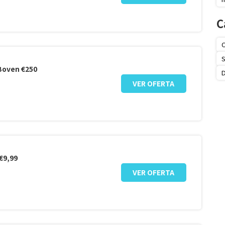
C
O
S
 Boven €250
VER OFERTA
€9,99
VER OFERTA