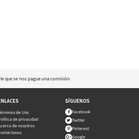
ible que se nos pague una comisión
ENLACES
SÍGUENOS
Facebook
Términos de Uso
olítica de privacidad
Twitter
Acerca de nosotros
Pinterest
Contáctanos
Google