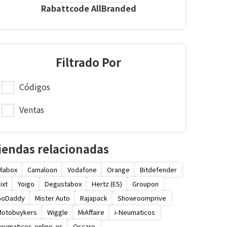
Rabattcode AllBranded
Filtrado Por
Códigos
Ventas
iendas relacionadas
labox
Camaloon
Vodafone
Orange
Bitdefender
ixt
Yoigo
Degustabox
Hertz (ES)
Groupon
GoDaddy
Mister Auto
Rajapack
Showroomprive
Motobuykers
Wiggle
MiAffaire
i-Neumaticos
eumaticos-online-es
Oscaro