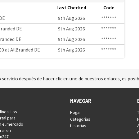
Last Checked
Code
 DE
9th Aug 2026
*******
lBranded DE
9th Aug 2026
*******
lBranded DE
9th Aug 2026
*******
00 at AllBranded DE
9th Aug 2026
*******
 servicio después de hacer clic en uno de nuestros enlaces, es pos
NAVEGAR
ínea. Los
Hogar
tal para
Categorías
P
en el mercado
Historias
rar en
n247.