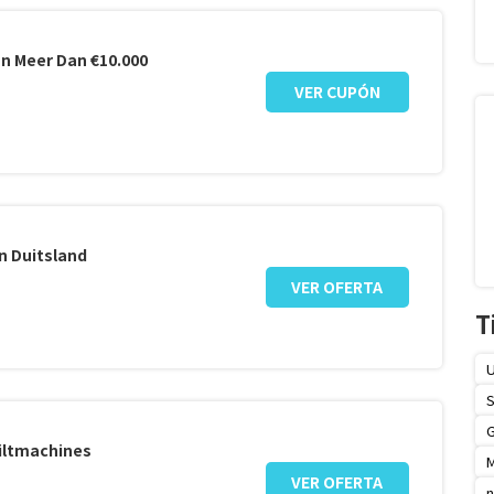
an Meer Dan €10.000
VER CUPÓN
In Duitsland
VER OFERTA
T
U
S
iltmachines
VER OFERTA
n