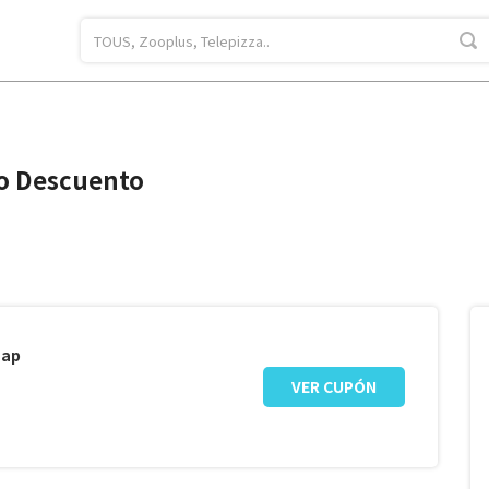
o Descuento
hap
VER CUPÓN