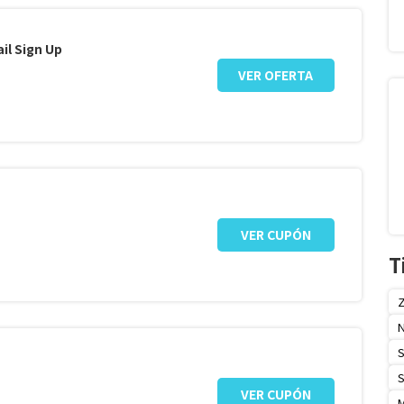
il Sign Up
VER OFERTA
VER CUPÓN
T
N
S
S
VER CUPÓN
M