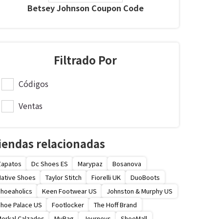
Betsey Johnson Coupon Code
Filtrado Por
Códigos
Ventas
iendas relacionadas
Zapatos
Dc Shoes ES
Marypaz
Bosanova
ative Shoes
Taylor Stitch
Fiorelli UK
DuoBoots
hoeaholics
Keen Footwear US
Johnston & Murphy US
hoe Palace US
Footlocker
The Hoff Brand
erkal Calzados
MyBag
Journeys
ShoeMall